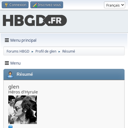
Connexion
Inscrivez-vous
Menu principal
Forums HBGD
Profil de glen
Résumé
►
►
Menu
Résumé
glen
Héros d'Hyrule