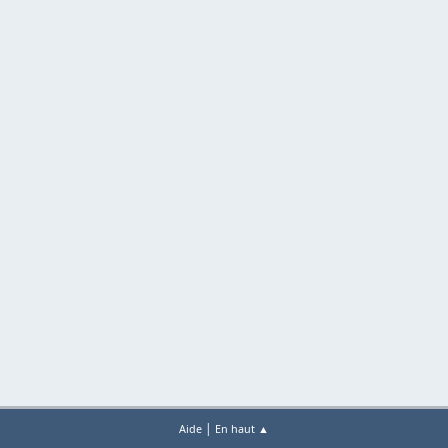
|
Aide
En haut ▲