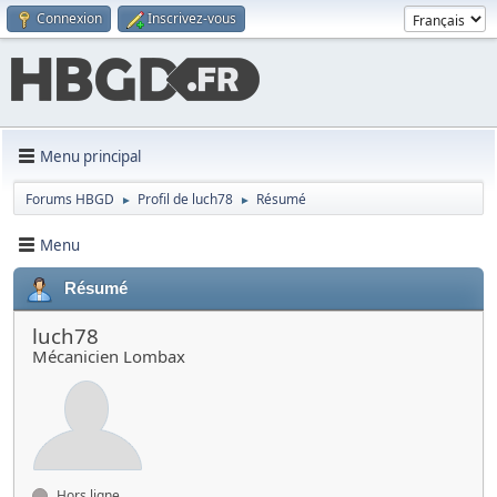
Connexion
Inscrivez-vous
Menu principal
Forums HBGD
Profil de luch78
Résumé
►
►
Menu
Résumé
luch78
Mécanicien Lombax
Hors ligne