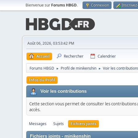
Bienvenue sur
Forums HBGD
.
Connexion
Inscrivez
Août 06, 2026, 03:53:42 PM
Accueil
Rechercher
Calendrier
Forums HBGD
Profil de minikenshin
Voir les contribution
►
►
Infos du Profil
Voir les contributions
Cette section vous permet de consulter les contributions (
accès.
Messages
Sujets
Fichiers joints
Fichiers joints - minikenshin