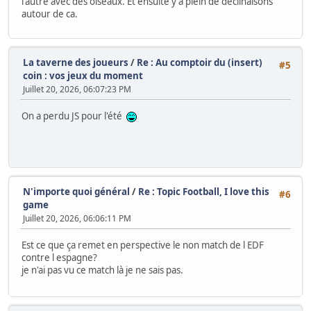
l'autre avec des oiseaux. Et ensuite y'a plein de déclinaisons
autour de ca.
La taverne des joueurs
/
Re : Au comptoir du (insert)
#5
coin : vos jeux du moment
Juillet 20, 2026, 06:07:23 PM
On a perdu JS pour l'été
N'importe quoi général
/
Re : Topic Football, I love this
#6
game
Juillet 20, 2026, 06:06:11 PM
Est ce que ça remet en perspective le non match de l EDF
contre l espagne?
je n'ai pas vu ce match là je ne sais pas.