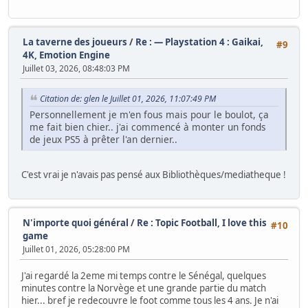
La taverne des joueurs
/
Re : — Playstation 4 : Gaikai,
#9
4K, Emotion Engine
Juillet 03, 2026, 08:48:03 PM
Citation de: glen le Juillet 01, 2026, 11:07:49 PM
Personnellement je m'en fous mais pour le boulot, ça
me fait bien chier.. j'ai commencé à monter un fonds
de jeux PS5 à prêter l'an dernier..
C'est vrai je n'avais pas pensé aux Bibliothèques/mediatheque !
N'importe quoi général
/
Re : Topic Football, I love this
#10
game
Juillet 01, 2026, 05:28:00 PM
J'ai regardé la 2eme mi temps contre le Sénégal, quelques
minutes contre la Norvège et une grande partie du match
hier... bref je redecouvre le foot comme tous les 4 ans. Je n'ai