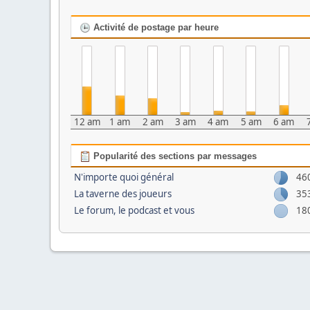
Activité de postage par heure
12 am
1 am
2 am
3 am
4 am
5 am
6 am
Popularité des sections par messages
N'importe quoi général
46
La taverne des joueurs
35
Le forum, le podcast et vous
18