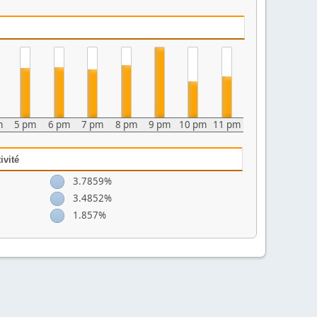
m
5 pm
6 pm
7 pm
8 pm
9 pm
10 pm
11 pm
ivité
3.7859%
3.4852%
1.857%