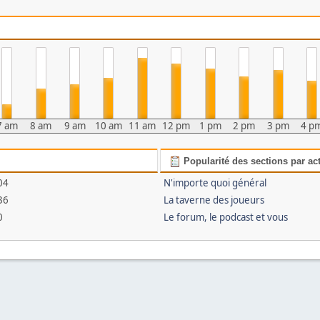
7 am
8 am
9 am
10 am
11 am
12 pm
1 pm
2 pm
3 pm
4 p
Popularité des sections par act
04
N'importe quoi général
36
La taverne des joueurs
0
Le forum, le podcast et vous