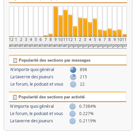
12
1
2
3
4
5
6
7
8
9
10
11
12
1
2
3
4
5
6
7
8
9
10
11
am
am
am
am
am
am
am
am
am
am
am
am
pm
pm
pm
pm
pm
pm
pm
pm
pm
pm
pm
pm
Popularité des sections par messages
N'importe quoi général
898
La taverne des joueurs
215
Le forum, le podcast et vous
22
Popularité des sections par activité
N'importe quoi général
0.7384%
Le forum, le podcast et vous
0.227%
La taverne des joueurs
0.2119%