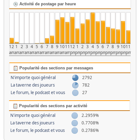
Activité de postage par heure
12
1
2
3
4
5
6
7
8
9
10
11
12
1
2
3
4
5
6
7
8
9
10
11
am
am
am
am
am
am
am
am
am
am
am
am
pm
pm
pm
pm
pm
pm
pm
pm
pm
pm
pm
pm
Popularité des sections par messages
N'importe quoi général
2792
La taverne des joueurs
782
Le forum, le podcast et vous
27
Popularité des sections par activité
N'importe quoi général
2.2959%
La taverne des joueurs
0.7708%
Le forum, le podcast et vous
0.2786%