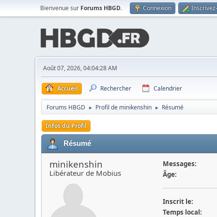
Bienvenue sur
Forums HBGD
.
Connexion
Inscrivez
Août 07, 2026, 04:04:28 AM
Accueil
Rechercher
Calendrier
Forums HBGD
Profil de minikenshin
Résumé
►
►
Infos du Profil
Résumé
minikenshin
Messages:
Libérateur de Mobius
Âge:
Inscrit le:
Temps local: