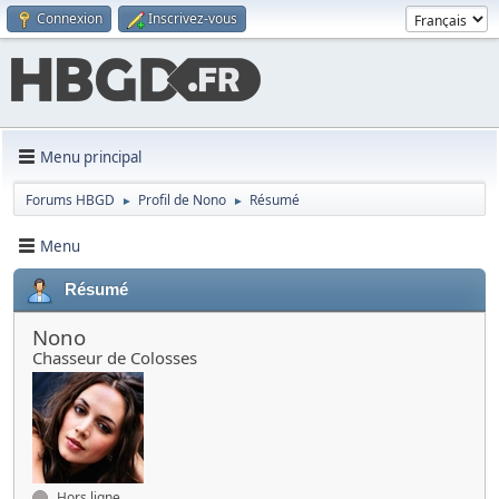
Connexion
Inscrivez-vous
Menu principal
Forums HBGD
Profil de Nono
Résumé
►
►
Menu
Résumé
Nono
Chasseur de Colosses
Hors ligne