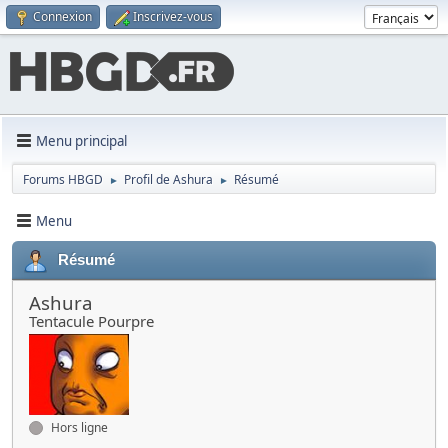
Connexion
Inscrivez-vous
Menu principal
Forums HBGD
Profil de Ashura
Résumé
►
►
Menu
Résumé
Ashura
Tentacule Pourpre
Hors ligne