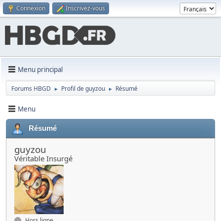
Connexion
Inscrivez-vous
Menu principal
Forums HBGD
Profil de guyzou
Résumé
►
►
Menu
Résumé
guyzou
Véritable Insurgé
Hors ligne