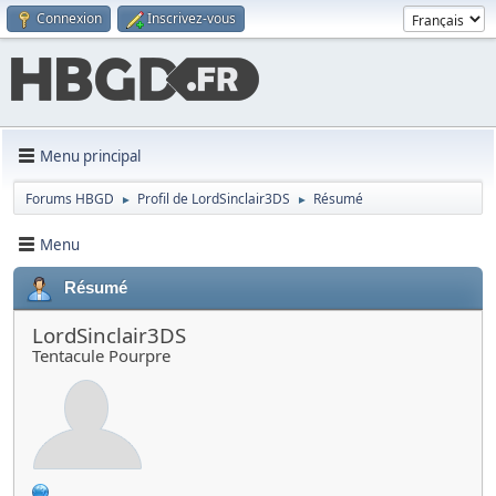
Connexion
Inscrivez-vous
Menu principal
Forums HBGD
Profil de LordSinclair3DS
Résumé
►
►
Menu
Résumé
LordSinclair3DS
Tentacule Pourpre