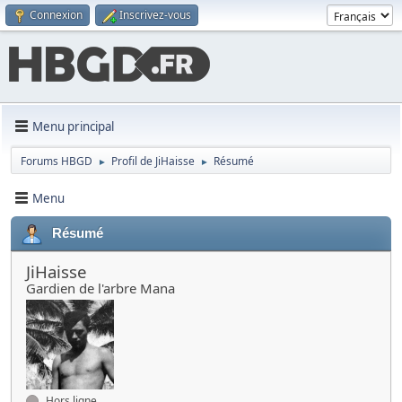
Connexion
Inscrivez-vous
Menu principal
Forums HBGD
Profil de JiHaisse
Résumé
►
►
Menu
Résumé
JiHaisse
Gardien de l'arbre Mana
Hors ligne