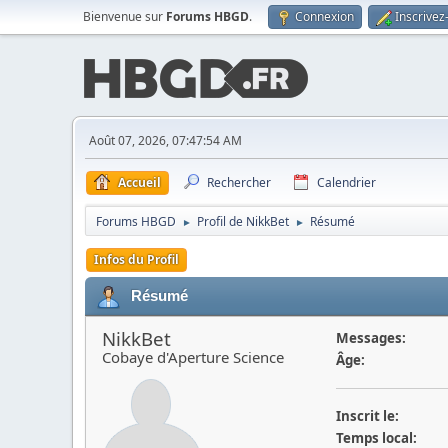
Bienvenue sur
Forums HBGD
.
Connexion
Inscrivez
Août 07, 2026, 07:47:54 AM
Accueil
Rechercher
Calendrier
Forums HBGD
Profil de NikkBet
Résumé
►
►
Infos du Profil
Résumé
NikkBet
Messages:
Cobaye d'Aperture Science
Âge:
Inscrit le:
Temps local: