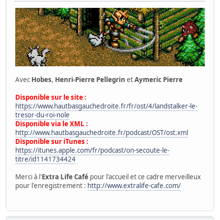
Avec
Hobes
,
Henri-Pierre Pellegrin
et
Aymeric Pierre
Disponible sur le site :
https://www.hautbasgauchedroite.fr/fr/ost/4/landstalker-le-
tresor-du-roi-nole
Disponible via le XML :
http://www.hautbasgauchedroite.fr/podcast/OST/ost.xml
Disponible sur iTunes :
https://itunes.apple.com/fr/podcast/on-secoute-le-
titre/id1141734424
Merci à l'
Extra Life Café
pour l'accueil et ce cadre merveilleux
pour l'enregistrement :
http://www.extralife-cafe.com/