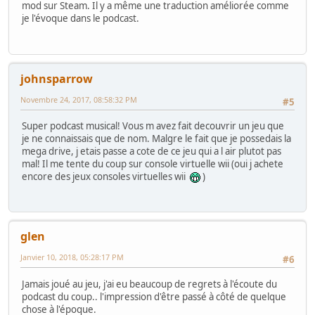
mod sur Steam. Il y a même une traduction améliorée comme
je l'évoque dans le podcast.
johnsparrow
Novembre 24, 2017, 08:58:32 PM
#5
Super podcast musical! Vous m avez fait decouvrir un jeu que
je ne connaissais que de nom. Malgre le fait que je possedais la
mega drive, j etais passe a cote de ce jeu qui a l air plutot pas
mal! Il me tente du coup sur console virtuelle wii (oui j achete
encore des jeux consoles virtuelles wii
)
glen
Janvier 10, 2018, 05:28:17 PM
#6
Jamais joué au jeu, j'ai eu beaucoup de regrets à l'écoute du
podcast du coup.. l'impression d'être passé à côté de quelque
chose à l'époque.