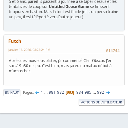
5 et 6 ans, pareil ils passent la journée à se taper dessus et les
tentatives de coop sur
Untitled Goose Game
se finissent
toujours en baston. Mais là tout est fluide (et si un perso traîne
un peu, il est téléporté vers l'autre joueur)
Futch
Janvier 17, 2026, 08:27:24 PM
#14744
Après des mois sous blister, j'ai commencé Clair Obscur. J'en
suis à 9h30 de jeu. C'est bien, mais j'ai eu du mal au début à
m'accrocher.
1
...
981
982
984
985
...
992
Pages
983
EN HAUT
ACTIONS DE L'UTILISATEUR