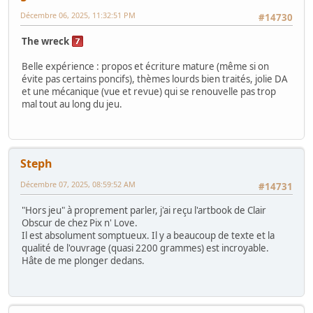
Décembre 06, 2025, 11:32:51 PM
#14730
The wreck
Belle expérience : propos et écriture mature (même si on
évite pas certains poncifs), thèmes lourds bien traités, jolie DA
et une mécanique (vue et revue) qui se renouvelle pas trop
mal tout au long du jeu.
Steph
Décembre 07, 2025, 08:59:52 AM
#14731
"Hors jeu" à proprement parler, j'ai reçu l'artbook de Clair
Obscur de chez Pix n' Love.
Il est absolument somptueux. Il y a beaucoup de texte et la
qualité de l'ouvrage (quasi 2200 grammes) est incroyable.
Hâte de me plonger dedans.