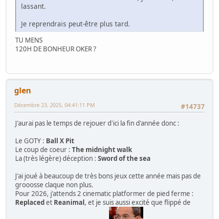
lassant.
Je reprendrais peut-être plus tard.
TU MENS
120H DE BONHEUR OKER ?
glen
Décembre 23, 2025, 04:41:11 PM
#14737
J'aurai pas le temps de rejouer d'ici la fin d'année donc :
Le GOTY :
Ball X Pit
Le coup de coeur :
The midnight walk
La (très légère) déception :
Sword of the sea
J'ai joué à beaucoup de très bons jeux cette année mais pas de
grooosse claque non plus.
Pour 2026, j'attends 2 cinematic platformer de pied ferme :
Replaced
et
Reanimal
, et je suis aussi excité que flippé de