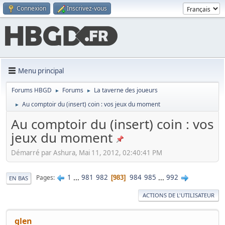
Connexion
Inscrivez-vous
Menu principal
Forums HBGD
Forums
La taverne des joueurs
►
►
Au comptoir du (insert) coin : vos jeux du moment
►
Au comptoir du (insert) coin : vos
jeux du moment
Démarré par Ashura, Mai 11, 2012, 02:40:41 PM
1
...
981
982
984
985
...
992
Pages
983
EN BAS
ACTIONS DE L'UTILISATEUR
glen