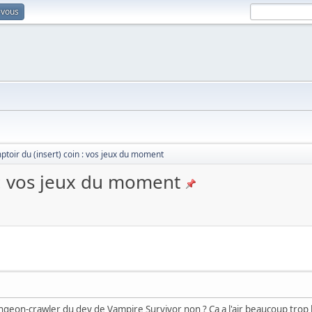
-vous
toir du (insert) coin : vos jeux du moment
 : vos jeux du moment
ngeon-crawler du dev de Vampire Survivor non ? Ça a l'air beaucoup trop 