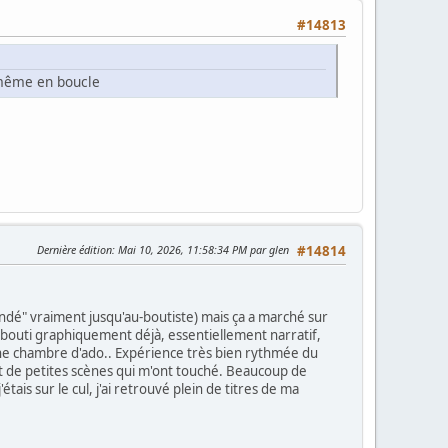
#14813
e même en boucle
Dernière édition
: Mai 10, 2026, 11:58:34 PM par glen
#14814
lm indé" vraiment jusqu'au-boutiste) mais ça a marché sur
s abouti graphiquement déjà, essentiellement narratif,
une chambre d'ado.. Expérience très bien rythmée du
et de petites scènes qui m'ont touché. Beaucoup de
ais sur le cul, j'ai retrouvé plein de titres de ma