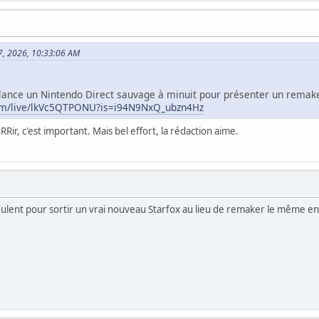
07, 2026, 10:33:06 AM
 lance un Nintendo Direct sauvage à minuit pour présenter un remak
om/live/lkVc5QTPONU?is=i94N9NxQ_ubzn4Hz
ir, c'est important. Mais bel effort, la rédaction aime.
veulent pour sortir un vrai nouveau Starfox au lieu de remaker le même e