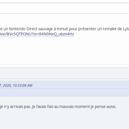
ce un Nintendo Direct sauvage à minuit pour présenter un remake de Ly
/live/lkVc5QTPONU?is=i94N9NxQ_ubzn4Hz
07, 2026, 10:33:06 AM
 n'y arrivais pas. Je l'avais fais au mauvais moment je pense aussi.