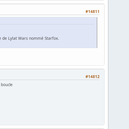
#14811
e de Lylat Wars nommé Starfox.
#14812
n boucle