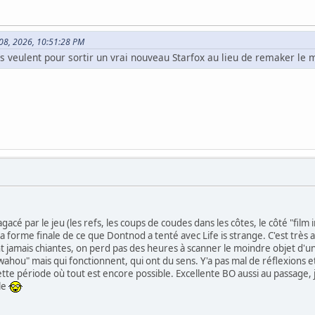
 08, 2026, 10:51:28 PM
ils veulent pour sortir un vrai nouveau Starfox au lieu de remaker l
e agacé par le jeu (les refs, les coups de coudes dans les côtes, le côté "fi
 la forme finale de ce que Dontnod a tenté avec Life is strange. C'est trè
t jamais chiantes, on perd pas des heures à scanner le moindre objet d'
hou" mais qui fonctionnent, qui ont du sens. Y'a pas mal de réflexions 
tte période où tout est encore possible. Excellente BO aussi au passage, j'ét
ble