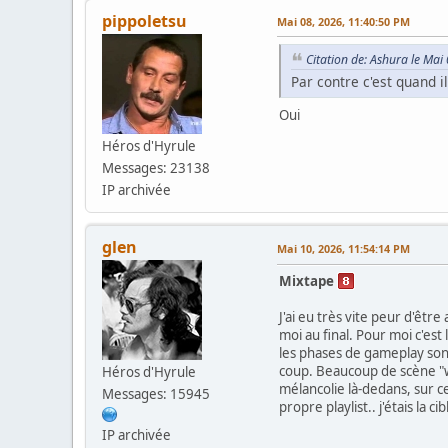
pippoletsu
Mai 08, 2026, 11:40:50 PM
Citation de: Ashura le Mai
Par contre c'est quand 
Oui
Héros d'Hyrule
Messages: 23138
IP archivée
glen
Mai 10, 2026, 11:54:14 PM
Mixtape
J'ai eu très vite peur d'êtr
moi au final. Pour moi c'est
les phases de gameplay son
coup. Beaucoup de scène "wa
Héros d'Hyrule
mélancolie là-dedans, sur ce
Messages: 15945
propre playlist.. j'étais la ci
IP archivée