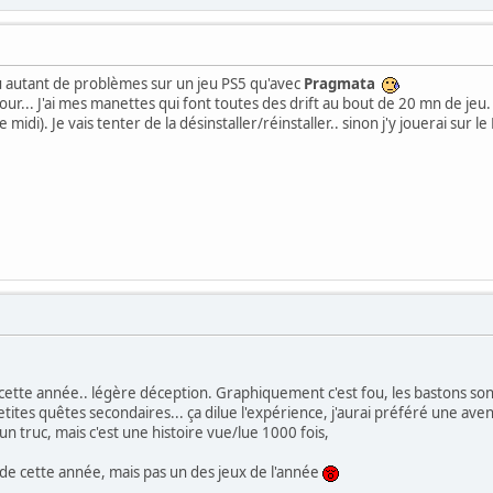
eu autant de problèmes sur un jeu PS5 qu'avec
Pragmata
 à jour... J'ai mes manettes qui font toutes des drift au bout de 20 mn de jeu
idi). Je vais tenter de la désinstaller/réinstaller.. sinon j'y jouerai sur l
cette année.. légère déception. Graphiquement c'est fou, les bastons sont c
petites quêtes secondaires... ça dilue l'expérience, j'aurai préféré une av
n truc, mais c'est une histoire vue/lue 1000 fois,
de cette année, mais pas un des jeux de l'année