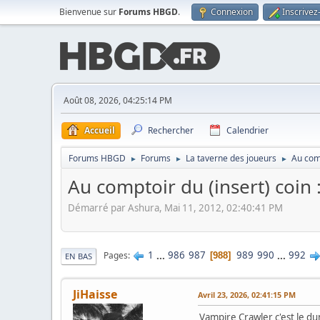
Bienvenue sur
Forums HBGD
.
Connexion
Inscrivez
Août 08, 2026, 04:25:14 PM
Accueil
Rechercher
Calendrier
Forums HBGD
Forums
La taverne des joueurs
Au comp
►
►
►
Au comptoir du (insert) coin
Démarré par Ashura, Mai 11, 2012, 02:40:41 PM
1
...
986
987
989
990
...
992
Pages
988
EN BAS
JiHaisse
Avril 23, 2026, 02:41:15 PM
Vampire Crawler c'est le du