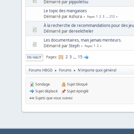
Démarré par
pippoletsu
Le topic des mangasses
Démarré par Ashura
1
2
3
...
212
Pages
À la recherche de recommandations pour des jeux 
Démarré par
dereektheler
Les documentaires, mais jamais menteurs.
Démarré par
Steph
1
2
Pages
2
3
...
15
Pages
1
EN HAUT
Forums HBGD
Forums
N'importe quoi général
►
►
Sondage
Sujet bloqué
Sujet déplacé
Sujet épinglé
Sujets que vous suivez