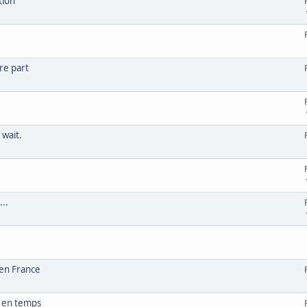
tion
tre part
 wait.
..
 en France
s en temps