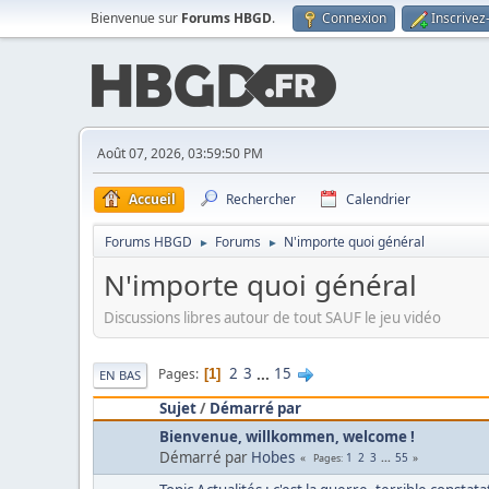
Bienvenue sur
Forums HBGD
.
Connexion
Inscrivez
Août 07, 2026, 03:59:50 PM
Accueil
Rechercher
Calendrier
Forums HBGD
Forums
N'importe quoi général
►
►
N'importe quoi général
Discussions libres autour de tout SAUF le jeu vidéo
2
3
...
15
Pages
1
EN BAS
Sujet
/
Démarré par
Bienvenue, willkommen, welcome !
Démarré par
Hobes
1
2
3
...
55
Pages