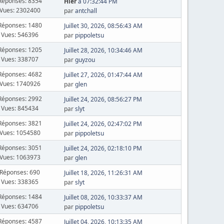
Réponses: 8354
Hier
à 07:32:44 PM
Vues: 2302400
par
antchall
Réponses: 1480
Juillet 30, 2026, 08:56:43 AM
Vues: 546396
par
pippoletsu
Réponses: 1205
Juillet 28, 2026, 10:34:46 AM
Vues: 338707
par
guyzou
Réponses: 4682
Juillet 27, 2026, 01:47:44 AM
Vues: 1740926
par
glen
Réponses: 2992
Juillet 24, 2026, 08:56:27 PM
Vues: 845434
par
slyt
Réponses: 3821
Juillet 24, 2026, 02:47:02 PM
Vues: 1054580
par
pippoletsu
Réponses: 3051
Juillet 24, 2026, 02:18:10 PM
Vues: 1063973
par
glen
Réponses: 690
Juillet 18, 2026, 11:26:31 AM
Vues: 338365
par
slyt
Réponses: 1484
Juillet 08, 2026, 10:33:37 AM
Vues: 634706
par
pippoletsu
Réponses: 4587
Juillet 04, 2026, 10:13:35 AM