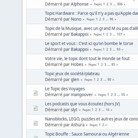
Démarré par
Alphonse
1
2
3
...
306
Pages
Topic Hardware : Parce qu'il n'y a pas qu'Apple dan
Démarré par
Nono
1
2
3
...
96
Pages
Topic de la Musique, avec un grand M ou pas d'ail
Démarré par
Bakappoi
1
2
3
...
107
Pages
Le sport et vous : C'est ici qu'on bombe le torse
Démarré par
Bakappoi
1
2
3
...
93
Pages
Votre vie, le topic dont tout le monde se fout
Démarré par
Hobes
1
2
3
...
85
Pages
Topic jeux de société/plateau
Démarré par
glen
1
2
3
...
90
Pages
Le Topic des Voyages
Démarré par
mangoover
1
2
3
...
55
Pages
Les podcasts que vous écoutez (hors JV)
Démarré par
slyt
1
2
3
...
16
Pages
Nanoblocks, LEGO, puzzles et autres jeux de cons
Démarré par Ashura
1
2
Pages
Topic Bouffe : Sauce Samourai ou Algérienne