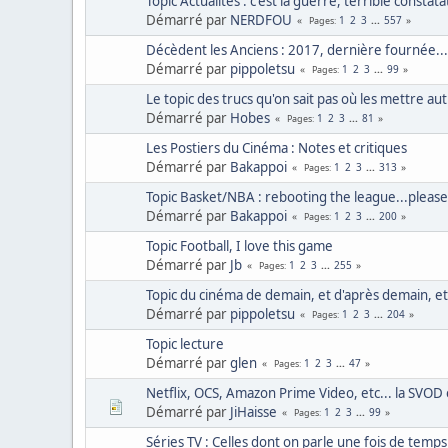
Topic Actualités : c'est la guerre, terrible constata
Démarré par
NERDFOU
1
2
3
...
557
Pages
Décèdent les Anciens : 2017, dernière fournée...
Démarré par
pippoletsu
1
2
3
...
99
Pages
Le topic des trucs qu'on sait pas où les mettre au
Démarré par
Hobes
1
2
3
...
81
Pages
Les Postiers du Cinéma : Notes et critiques
Démarré par
Bakappoi
1
2
3
...
313
Pages
Topic Basket/NBA : rebooting the league...please
Démarré par
Bakappoi
1
2
3
...
200
Pages
Topic Football, I love this game
Démarré par
Jb
1
2
3
...
255
Pages
Topic du cinéma de demain, et d'après demain, et.
Démarré par
pippoletsu
1
2
3
...
204
Pages
Topic lecture
Démarré par
glen
1
2
3
...
47
Pages
Netflix, OCS, Amazon Prime Video, etc... la SVOD
Démarré par
JiHaisse
1
2
3
...
99
Pages
Séries TV : Celles dont on parle une fois de temp