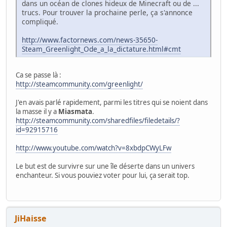
dans un océan de clones hideux de Minecraft ou de ...
trucs. Pour trouver la prochaine perle, ça s'annonce
compliqué.
http://www.factornews.com/news-35650-
Steam_Greenlight_Ode_a_la_dictature.html#cmt
Ca se passe là :
http://steamcommunity.com/greenlight/
J'en avais parlé rapidement, parmi les titres qui se noient dans
la masse il y a
Miasmata
.
http://steamcommunity.com/sharedfiles/filedetails/?
id=92915716
http://www.youtube.com/watch?v=8xbdpCWyLFw
Le but est de survivre sur une île déserte dans un univers
enchanteur. Si vous pouviez voter pour lui, ça serait top.
JiHaisse