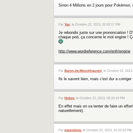
Sinon 4 Millions en 2 jours pour Pokémon, 
Par
Yao
, le Octobre 22, 2013, 02:03:17 PM
Je rebondis juste sur une prononciation ! D'
chaque pod, ça concerne le mot
engine
! Ç
http://www.wordreference.com/enfr/engine
Par
Baron.de.Münchhausen
, le Octobre 22, 2013
Ils le savent bien, mais c'est dur a corriger
Par
Hobes
, le Octobre 22, 2013, 05:20:19 PM
En effet mais on va tenter de faire un effo
naturellement).
Par
pippoletsu
, le Octobre 22, 2013, 10:23:34 PM