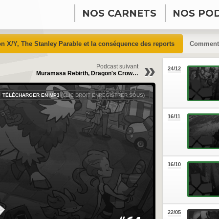
NOS CARNETS
NOS PO
n X/Y, The Stanley Parable et la conséquence des reports
Commenta
»
Podcast suivant
24/12
Muramasa Rebirth, Dragon's Crow…
TÉLÉCHARGER EN MP3
(CLIC DROIT ENREGISTRER SOUS)
16/11
16/10
22/05