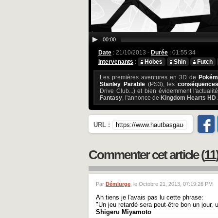
00:00
Date
: 21/10/2013 -
Durée
: 01:55:34
Intervenants
:
Hobes
Shin
Futch
Les premières aventures en 3D de
Pokém
Stanley Parable
(PS3), les
conséquences
Drive Club...) et bien évidemment l'actuali
Fantasy
, l'annonce de
Kingdom Hearts HD 
URL :
Commenter cet article (
11
Par
Démiurge
, le Octobre 21, 2013, 07:19:26 PM
Ah tiens je l'avais pas lu cette phrase:
"Un jeu retardé sera peut-être bon un jour,
Shigeru Miyamoto