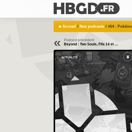
Accueil
/
Nos podcasts
/ #64 - Pokémo
«
Podcast précédent
Beyond : Two Souls, Fifa 14 et …
ACTUALITÉ