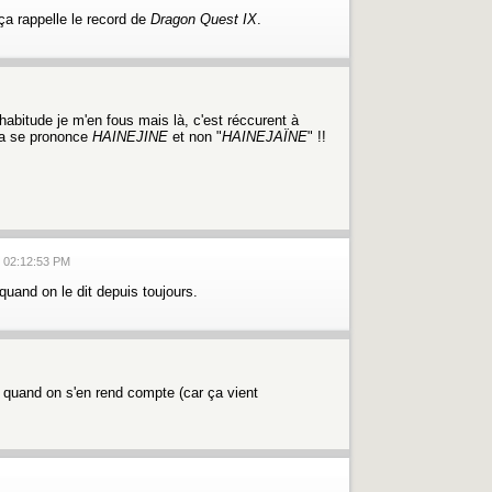
ça rappelle le record de
Dragon Quest IX
.
habitude je m'en fous mais là, c'est réccurent à
a se prononce
HAINEJINE
et non "
HAINEJAÏNE
" !!
, 02:12:53 PM
 quand on le dit depuis toujours.
rt quand on s'en rend compte (car ça vient