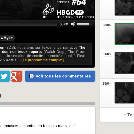
00:00
08/05
Myke
on
(3DS), notre avis sur l'expérience narrative
The
 des nombreux reports
(Watch Dogs, The Crew,
01/05
té de la semaine (le comité de contrôle qualité
Final
2.5 ReMIX
...)
[Le programme complet]
Voir tous les commentaires
25/04
)
+ To
 un mauvais jeu sorti sera toujours mauvais."