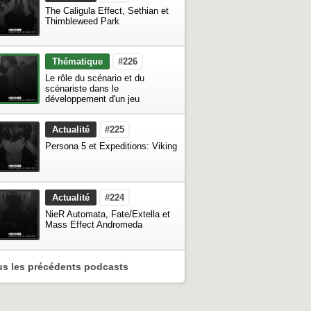
The Caligula Effect, Sethian et
Thimbleweed Park
Thématique
#226
Le rôle du scénario et du
scénariste dans le
développement d'un jeu
Actualité
#225
Persona 5 et Expeditions: Viking
Actualité
#224
NieR Automata, Fate/Extella et
Mass Effect Andromeda
us les précédents podcasts