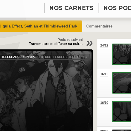
NOS CARNETS
NOS PO
aligula Effect, Sethian et Thimbleweed Park
Commentaires
»
Podcast suivant
Transmettre et diffuser sa cult…
24/12
TÉLÉCHARGER EN MP3
(CLIC DROIT ENREGISTRER SOUS)
16/11
16/10