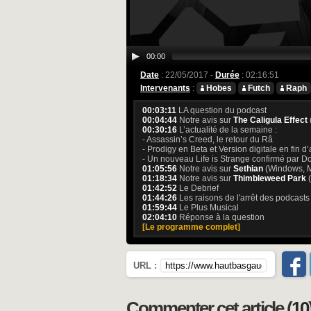
00:00
Date
: 22/05/2017 -
Durée
: 02:16:51
Intervenants
:
Hobes
Futch
Raph
00:03:11
LA question du podcast
00:04:44
Notre avis sur
The Caligula Effect
00:30:16
L’actualité de la semaine :
- Assassin’s Creed, le retour du Râ
- Prodigy en Beta et Version digitale en fin
- Un nouveau Life is Strange confirmé par D
01:05:56
Notre avis sur
Sethian
(Windows, 
01:18:34
Notre avis sur
Thimbleweed Park
(
01:42:52
Le Debrief
01:44:26
Les raisons de l'arrêt des podcasts 
01:59:44
Le Plus Musical
02:04:10
Réponse à la question
[Le programme complet]
URL :
Commenter cet article (
10