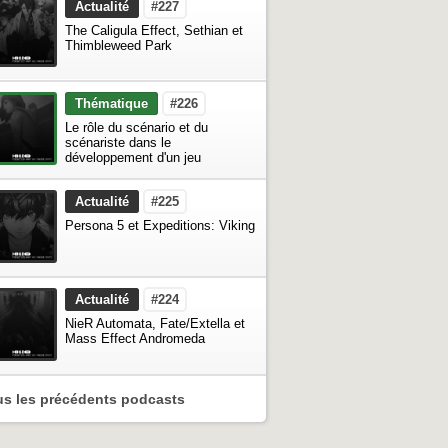
Actualité
#227
The Caligula Effect, Sethian et
Thimbleweed Park
Thématique
#226
Le rôle du scénario et du
scénariste dans le
développement d'un jeu
Actualité
#225
Persona 5 et Expeditions: Viking
Actualité
#224
NieR Automata, Fate/Extella et
Mass Effect Andromeda
us les précédents podcasts