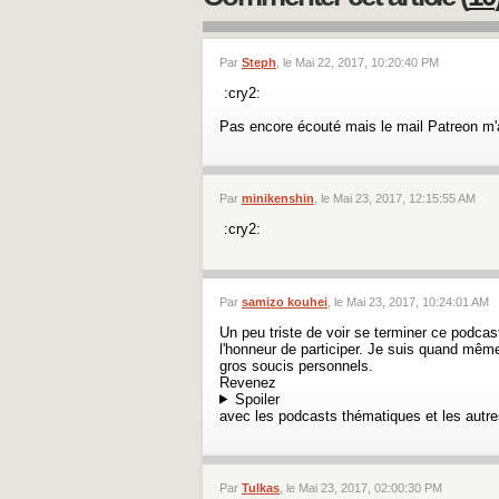
Par
Steph
, le Mai 22, 2017, 10:20:40 PM
:cry2:
Pas encore écouté mais le mail Patreon m'a 
Par
minikenshin
, le Mai 23, 2017, 12:15:55 AM
:cry2:
Par
samizo kouhei
, le Mai 23, 2017, 10:24:01 AM
Un peu triste de voir se terminer ce podcas
l'honneur de participer. Je suis quand mêm
gros soucis personnels.
Revenez
Spoiler
avec les podcasts thématiques et les autre
Par
Tulkas
, le Mai 23, 2017, 02:00:30 PM