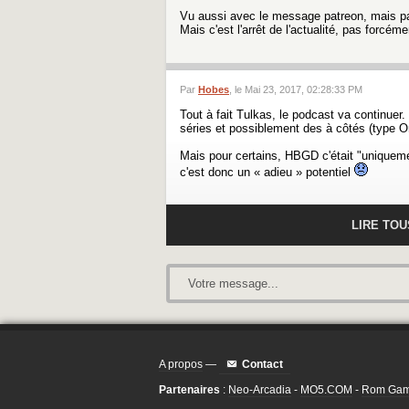
Vu aussi avec le message patreon, mais pa
Mais c'est l'arrêt de l'actualité, pas forcé
Par
Hobes
, le Mai 23, 2017, 02:28:33 PM
Tout à fait Tulkas, le podcast va continuer
séries et possiblement des à côtés (type On 
Mais pour certains, HBGD c'était "uniqueme
c'est donc un « adieu » potentiel
LIRE TO
Votre message...
A propos
—
Contact
Partenaires
:
Neo-Arcadia
-
MO5.COM
-
Rom Ga