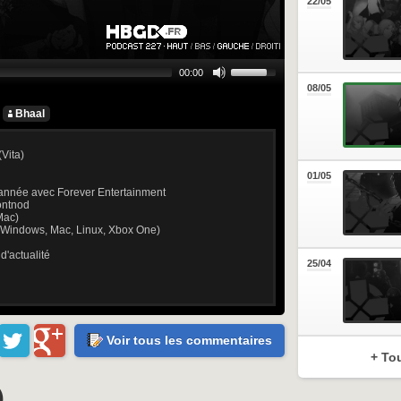
22/05
00:00
08/05
Bhaal
(Vita)
01/05
 d’année avec Forever Entertainment
ontnod
Mac)
Windows, Mac, Linux, Xbox One)
d'actualité
25/04
Voir tous les commentaires
+ To
)