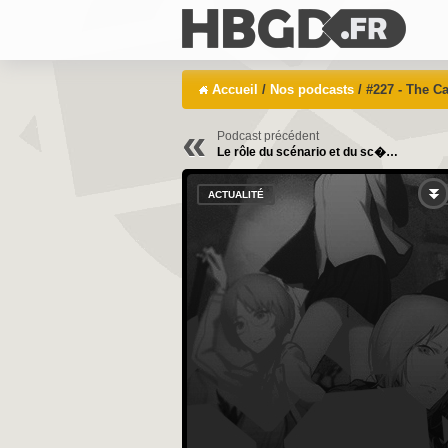
Accueil
/
Nos podcasts
/ #227 - The C
«
Podcast précédent
Le rôle du scénario et du sc�…
ACTUALITÉ