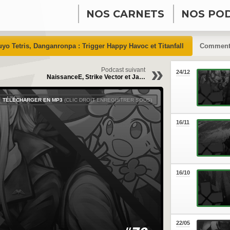
NOS CARNETS
NOS PO
uyo Tetris, Danganronpa : Trigger Happy Havoc et Titanfall
Comment
»
Podcast suivant
24/12
NaissanceE, Strike Vector et Ja…
TÉLÉCHARGER EN MP3
(CLIC DROIT ENREGISTRER SOUS)
16/11
16/10
22/05