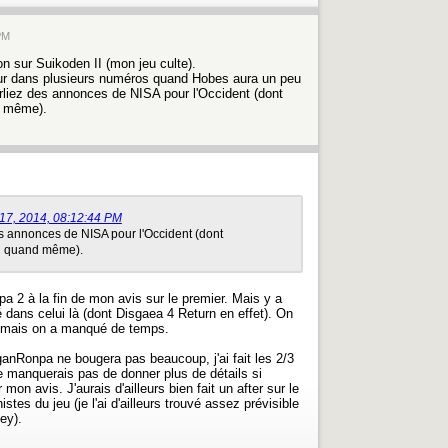
 PM
on sur Suikoden II (mon jeu culte).
our dans plusieurs numéros quand Hobes aura un peu
rliez des annonces de NISA pour l'Occident (dont
d même).
r 17, 2014, 08:12:44 PM
es annonces de NISA pour l'Occident (dont
n quand même).
a 2 à la fin de mon avis sur le premier. Mais y a
dans celui là (dont Disgaea 4 Return en effet). On
14 mais on a manqué de temps.
nRonpa ne bougera pas beaucoup, j'ai fait les 2/3
 ne manquerais pas de donner plus de détails si
mon avis. J'aurais d'ailleurs bien fait un after sur le
stes du jeu (je l'ai d'ailleurs trouvé assez prévisible
ey).