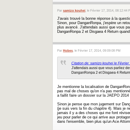
Par
samizo kouhei
, le Février 17, 2014, 08:12:44
J'avais trouvé la bonne réponse à la questi
Sinon, pour DanganRonpa, j'espère un ret
plus avancé. J'attendais aussi que vous pa
DanganRonpa 2 et Disgaea 4 Return quan
Par
Hobes
, le Février 17, 2014, 09:09:08 PM
Citation de: samizo kouhei le Févrie
J'attendais aussi que vous parliez d
DanganRonpa 2 et Disgaea 4 Retur
Je mentionne la localisation de DanganRonp
pas mal de choses qu'on n'a pas mentionné 
a faillit faire un dossier sur la JAEPO 20
Sinon je pense que mon jugement sur Danga
(je suis vers la fin du chapitre 4). Mais je
jamais il y a des choses qui me font réviser 
jeu pour parler de ce qui arrive aux protagoni
dans l'ensemble, bien plus qu'un Ace Attorn