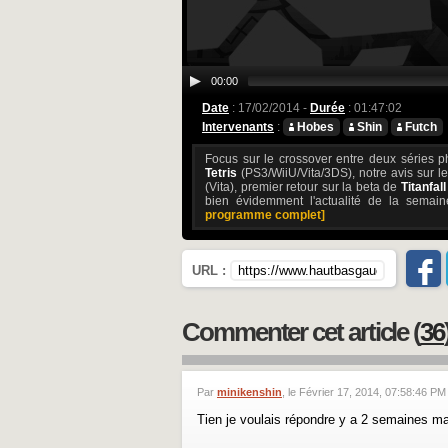
00:00
Date
: 17/02/2014 -
Durée
: 01:47:02
Intervenants
:
Hobes
Shin
Futch
Focus sur le crossover entre deux séries
Tetris
(PS3/WiiU/Vita/3DS), notre avis sur l
(Vita), premier retour sur la beta de
Titanfall
bien évidemment l'actualité de la semain
programme complet]
URL :
Commenter cet article (
36
Par
minikenshin
, le Février 17, 2014, 07:58:46 PM
Tien je voulais répondre y a 2 semaines mais 