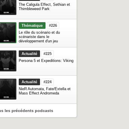
The Caligula Effect, Sethian et
Thimbleweed Park
Thématique
#226
Le rôle du scénario et du
scénariste dans le
développement d'un jeu
Actualité
#225
Persona 5 et Expeditions: Viking
Actualité
#224
NieR Automata, Fate/Extella et
Mass Effect Andromeda
us les précédents podcasts