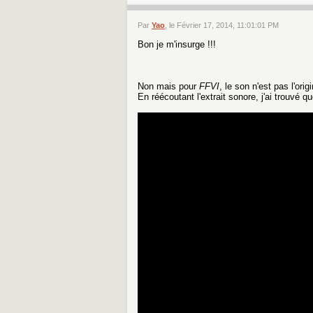
Par
Yao
, le Février 17, 2014, 11:01:01 PM
Bon je m'insurge !!!
Non mais pour
FFVI
, le son n'est pas l'origi
En réécoutant l'extrait sonore, j'ai trouvé q