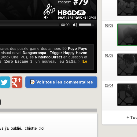
00:00
08/05
 phares des puzzle game des années 90
Puyo Puyo
e visual novel
Danganronpa : Trigger Happy Havoc
01/05
(Xbox One, PC), les
Nintendo Direct
en question et
e (
Zero Escape 3
, un nouveau jeu
SaGa
...)
[Le
Voir tous les commentaires
25/04
)
+ To
j'ai oublié.. chiotte :lol: