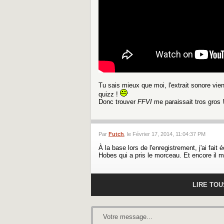
Tu sais mieux que moi, l'extrait sonore vient
quizz !
Donc trouver
FFVI
me paraissait tros gros !
Par
Futch
, le Février 17, 2014, 11:04:37 PM
À la base lors de l'enregistrement, j'ai fai
Hobes qui a pris le morceau. Et encore il m
LIRE TO
Votre message...